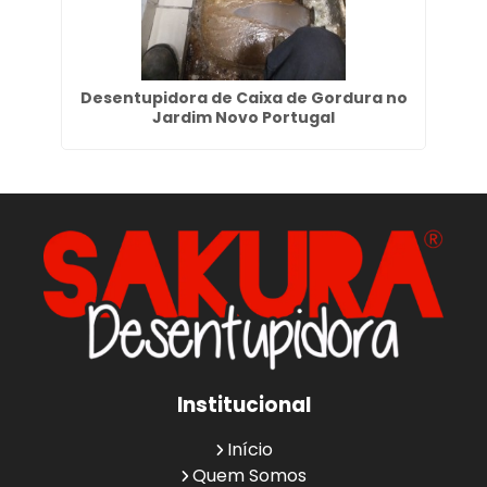
dim
Desentupidora de Caixa de Gordura no
De
Jardim Novo Portugal
Institucional
Início
Quem Somos