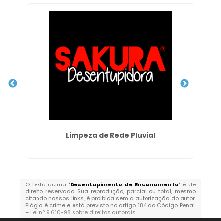
Limpeza de Rede Pluvial
O texto acima "
Desentupimento de Encanamento
" é de
direito reservado. Sua reprodução, parcial ou total, mesmo
citando nossos links, é proibida sem a autorização do autor.
Plágio é crime e está previsto no artigo 184 do Código Penal.
–
Lei n° 9.610-98 sobre direitos autorais
.