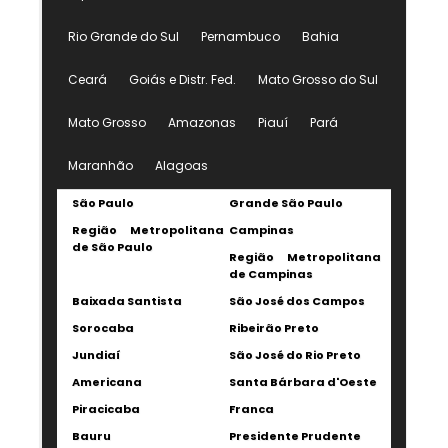
Rio Grande do Sul
Pernambuco
Bahia
Ceará
Goiás e Distr. Fed.
Mato Grosso do Sul
Mato Grosso
Amazonas
Piauí
Pará
Maranhão
Alagoas
São Paulo
Grande São Paulo
Região Metropolitana
Campinas
de São Paulo
Região Metropolitana
de Campinas
Baixada Santista
São José dos Campos
Sorocaba
Ribeirão Preto
Jundiaí
São José do Rio Preto
Americana
Santa Bárbara d'Oeste
Piracicaba
Franca
Bauru
Presidente Prudente