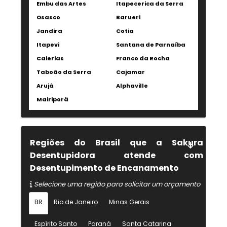
Embu das Artes
Itapecerica da Serra
Osasco
Barueri
Jandira
Cotia
Itapevi
Santana de Parnaíba
Caierias
Franco da Rocha
Taboão da Serra
Cajamar
Arujá
Alphaville
Mairiporã
Regiões do Brasil que a Sakura
Desentupidora atende com
Desentupimento de Encanamento
Selecione uma região para solicitar um orçamento
BR
Rio de Janeiro
Minas Gerais
Espírito Santo
Paraná
Santa Catarina