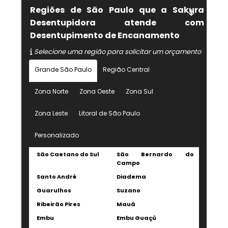
Regiões de São Paulo que a Sakura
Desentupidora atende com
Desentupimento de Encanamento
Selecione uma região para solicitar um orçamento
Grande São Paulo
Região Central
Zona Norte
Zona Oeste
Zona Sul
Zona Leste
Litoral de São Paulo
Personalizado
São Caetano do Sul
São Bernardo do
Campo
Santo André
Diadema
Guarulhos
Suzano
Ribeirão Pires
Mauá
Embu
Embu Guaçú