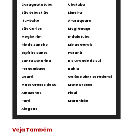
Caraguatatuba
Ubatuba
São Sebastião
Limeira
Itu–Salto
Araraquara
São Carlos
Mogi Guaçu
Mogi Mirim
Indaiatuba
Rio de Janeiro
Minas Gerais
Espírito Santo
Paraná
Santa Catarina
Rio Grande do Sul
Pernambuco
Bahia
Ceará
Goiás e Distrito Federal
Mato Grosso do Sul
Mato Grosso
Amazonas
Piauí
Pará
Maranhão
Alagoas
Veja Também