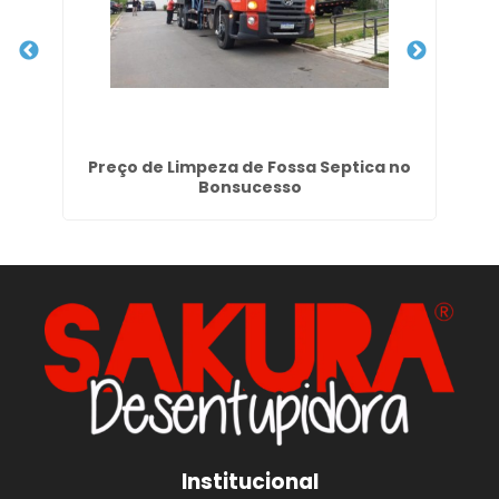
ra
Preço de Limpeza de Fossa Septica no
H
Bonsucesso
Institucional