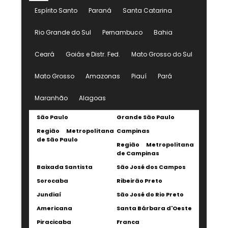
Espírito Santo
Paraná
Santa Catarina
Rio Grande do Sul
Pernambuco
Bahia
Ceará
Goiás e Distr. Fed.
Mato Grosso do Sul
Mato Grosso
Amazonas
Piauí
Pará
Maranhão
Alagoas
São Paulo
Grande São Paulo
Região Metropolitana
Campinas
de São Paulo
Região Metropolitana
de Campinas
Baixada Santista
São José dos Campos
Sorocaba
Ribeirão Preto
Jundiaí
São José do Rio Preto
Americana
Santa Bárbara d'Oeste
Piracicaba
Franca