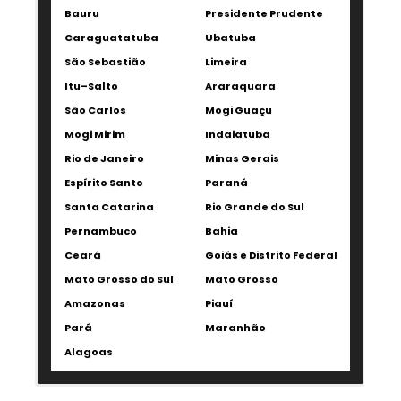
Bauru
Presidente Prudente
Caraguatatuba
Ubatuba
São Sebastião
Limeira
Itu–Salto
Araraquara
São Carlos
Mogi Guaçu
Mogi Mirim
Indaiatuba
Rio de Janeiro
Minas Gerais
Espírito Santo
Paraná
Santa Catarina
Rio Grande do Sul
Pernambuco
Bahia
Ceará
Goiás e Distrito Federal
Mato Grosso do Sul
Mato Grosso
Amazonas
Piauí
Pará
Maranhão
Alagoas