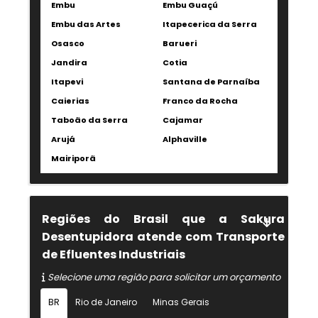
Embu
Embu Guaçú
Embu das Artes
Itapecerica da Serra
Osasco
Barueri
Jandira
Cotia
Itapevi
Santana de Parnaíba
Caierias
Franco da Rocha
Taboão da Serra
Cajamar
Arujá
Alphaville
Mairiporã
Regiões do Brasil que a Sakura
Desentupidora atende com Transporte
de Efluentes Industriais
Selecione uma região para solicitar um orçamento
BR
Rio de Janeiro
Minas Gerais