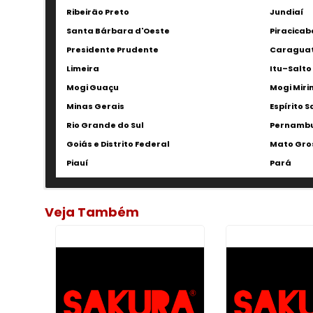
Ribeirão Preto
Jundiaí
Santa Bárbara d'Oeste
Piracicab
Presidente Prudente
Caragua
Limeira
Itu–Salto
Mogi Guaçu
Mogi Miri
Minas Gerais
Espírito 
Rio Grande do Sul
Pernamb
Goiás e Distrito Federal
Mato Gros
Piauí
Pará
Veja Também