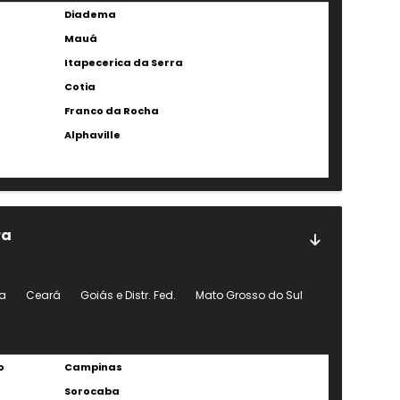
Diadema
Mauá
Itapecerica da Serra
Cotia
Franco da Rocha
Alphaville
ra
a
Ceará
Goiás e Distr. Fed.
Mato Grosso do Sul
o
Campinas
Sorocaba