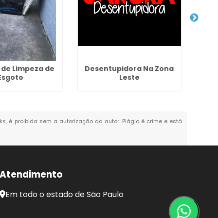
 de Limpeza de
Desentupidora Na Zona
D
Esgoto
Leste
nks, é proibida sem a autorização do autor. Plágio é crime e está
Atendimento
Em todo o estado de São Paulo