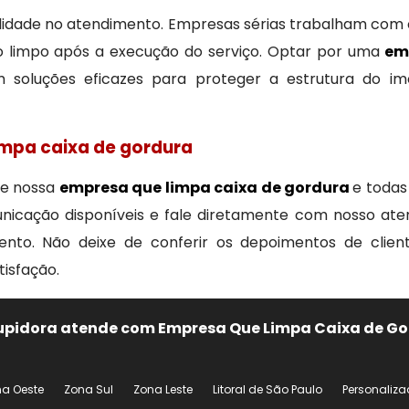
ilidade no atendimento. Empresas sérias trabalham com 
do limpo após a execução do serviço. Optar por uma
em
com soluções eficazes para proteger a estrutura do i
impa caixa de gordura
de nossa
empresa que limpa caixa de gordura
e todas
omunicação disponíveis e fale diretamente com nosso at
mento. Não deixe de conferir os depoimentos de clie
isfação.
tupidora atende com Empresa Que Limpa Caixa de G
a Oeste
Zona Sul
Zona Leste
Litoral de São Paulo
Personaliz