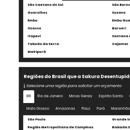
São Caetano do Sul
São Bern
Guarulhos
Suzano
Embu
Embu Gu
Osasco
Barueri
Itapevi
Santana 
Taboão da Serra
Cajamar
Mairiporã
Regiões do Brasil que a Sakura Desentup
Selecione uma região para solicitar um orçamento
BR
Rio de Janeiro
Minas Gerais
Espírito Santo
Mato Grosso
Amazonas
Piauí
Pará
Maranhão
São Paulo
Grande S
Região Metropolitana de Campinas
Baixada S