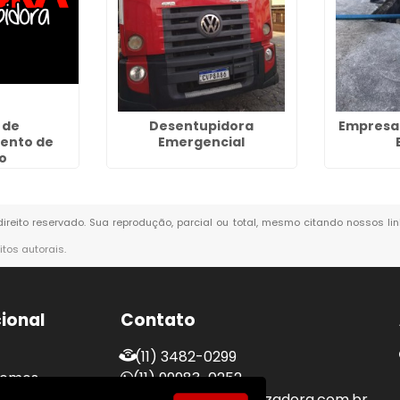
 de
Desentupidora
Empresa
ento de
Emergencial
o
direito reservado. Sua reprodução, parcial ou total, mesmo citando nossos li
eitos autorais
.
cional
Contato
(11) 3482-0299
Somos
(11) 99983-0252
Fazemos
atc@sakuradedetizadora.com.br