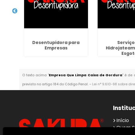
ossa
Desentupidora para
Serviço
Empresas
Hidrojateam
Esgot
O texto acima "
Empresa Que Limpa Caixa de Gordura
" é de 
previsto no artigo 184 do Código Penal. –
Lei n° 9.610-98 sobre dir
Institu
Início
Quem 
O Que 