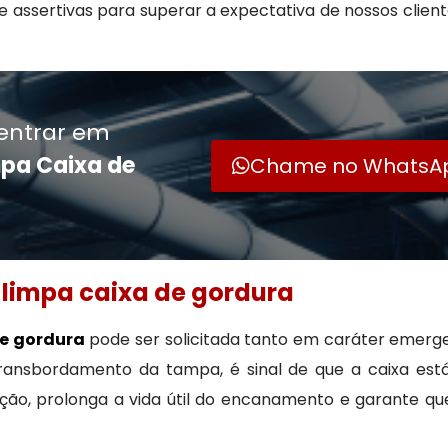
ssertivas para superar a expectativa de nossos cliente
entrar em
pa Caixa de
Chame no WhatsA
limpa caixa de gordura
de gordura
pode ser solicitada tanto em caráter emerge
ransbordamento da tampa, é sinal de que a caixa está
ação, prolonga a vida útil do encanamento e garante q