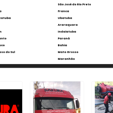
São José do Rio Preto
a
Franca
tatuba
Ubatuba
Araraquara
m
Indaiatuba
Santo
Paraná
uco
Bahia
so do Sul
Mato Grosso
Maranhão