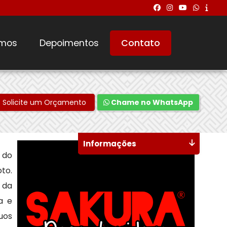
mos
Depoimentos
Contato
Solicite um Orçamento
Chame no WhatsApp
Informações
 do
oto.
 da
a e
uos