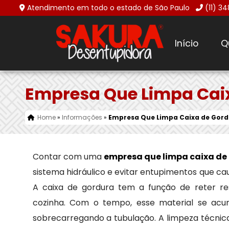
Atendimento em todo o estado de São Paulo
(11) 3
Início
Q
Empresa Que Limpa Cai
Home
»
Informações
»
Empresa Que Limpa Caixa de Gord
Contar com uma
empresa que limpa caixa de
sistema hidráulico e evitar entupimentos que ca
A caixa de gordura tem a função de reter re
cozinha. Com o tempo, esse material se acum
sobrecarregando a tubulação. A limpeza técnic