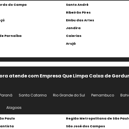
ardo do Campo
Santo André
Ribeirão Pires
açú
Embu das Artes
Jandira
de Parnaíba
Caierias
Arujá
idora atende com Empresa Que Limpa Caixa de Gordu
Paraná
Santa Catarina
Rio Grande do Sul
Pernambuco
Bahi
Alagoas
ão Paulo
Região Metropolitana de São Paul
antista
São José dos Campos