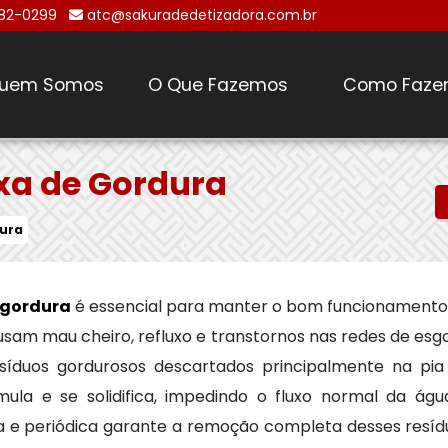
482-0299
atc@sakuradedetizadora.com.br
uem Somos
O Que Fazemos
Como Faze
\
xa de Gordura
ura
 gordura
é essencial para manter o bom funcionamento
usam mau cheiro, refluxo e transtornos nas redes de esg
síduos gordurosos descartados principalmente na pia
ula e se solidifica, impedindo o fluxo normal da águ
a e periódica garante a remoção completa desses resíd