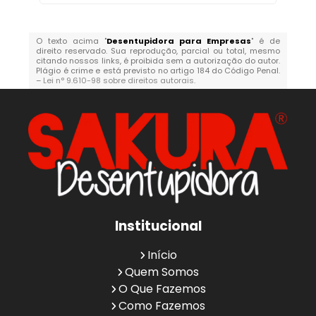
O texto acima "
Desentupidora para Empresas
" é de
direito reservado. Sua reprodução, parcial ou total, mesmo
citando nossos links, é proibida sem a autorização do autor.
Plágio é crime e está previsto no artigo 184 do Código Penal.
–
Lei n° 9.610-98 sobre direitos autorais
.
Institucional
Início
Quem Somos
O Que Fazemos
Como Fazemos