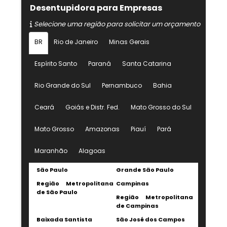
Desentupidora para Empresas
Selecione uma região para solicitar um orçamento
BR
Rio de Janeiro
Minas Gerais
Espírito Santo
Paraná
Santa Catarina
Rio Grande do Sul
Pernambuco
Bahia
Ceará
Goiás e Distr. Fed.
Mato Grosso do Sul
Mato Grosso
Amazonas
Piauí
Pará
Maranhão
Alagoas
São Paulo
Grande São Paulo
Região Metropolitana
Campinas
de São Paulo
Região Metropolitana
de Campinas
Baixada Santista
São José dos Campos