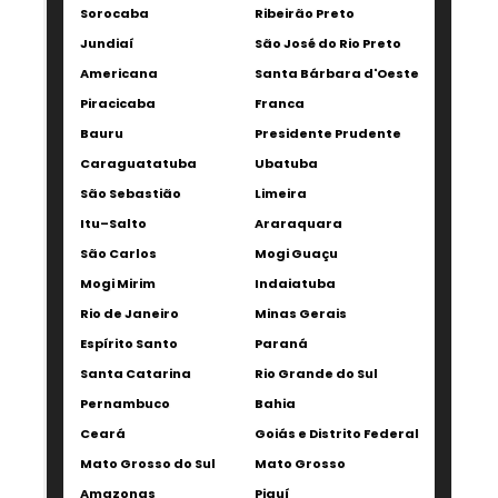
Sorocaba
Ribeirão Preto
Jundiaí
São José do Rio Preto
Americana
Santa Bárbara d'Oeste
Piracicaba
Franca
Bauru
Presidente Prudente
Caraguatatuba
Ubatuba
São Sebastião
Limeira
Itu–Salto
Araraquara
São Carlos
Mogi Guaçu
Mogi Mirim
Indaiatuba
Rio de Janeiro
Minas Gerais
Espírito Santo
Paraná
Santa Catarina
Rio Grande do Sul
Pernambuco
Bahia
Ceará
Goiás e Distrito Federal
Mato Grosso do Sul
Mato Grosso
Amazonas
Piauí