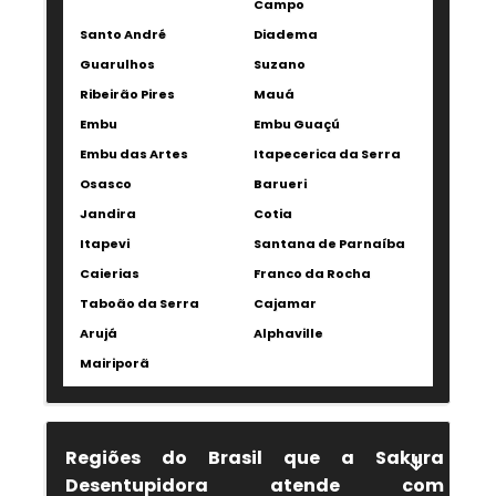
Campo
Santo André
Diadema
Guarulhos
Suzano
Ribeirão Pires
Mauá
Embu
Embu Guaçú
Embu das Artes
Itapecerica da Serra
Osasco
Barueri
Jandira
Cotia
Itapevi
Santana de Parnaíba
Caierias
Franco da Rocha
Taboão da Serra
Cajamar
Arujá
Alphaville
Mairiporã
Regiões do Brasil que a Sakura
Desentupidora atende com