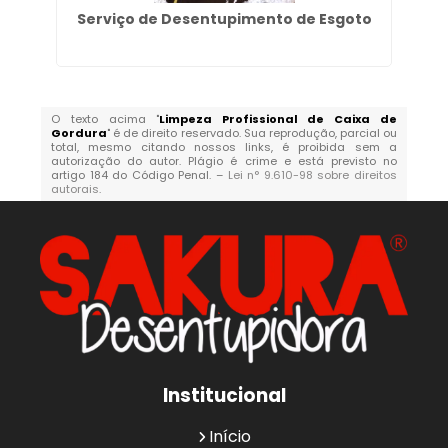
Serviço de Desentupimento de Esgoto
O texto acima "
Limpeza Profissional de Caixa de
Gordura
" é de direito reservado. Sua reprodução, parcial ou
total, mesmo citando nossos links, é proibida sem a
autorização do autor. Plágio é crime e está previsto no
artigo 184 do Código Penal. –
Lei n° 9.610-98 sobre direitos
autorais
.
Institucional
Início