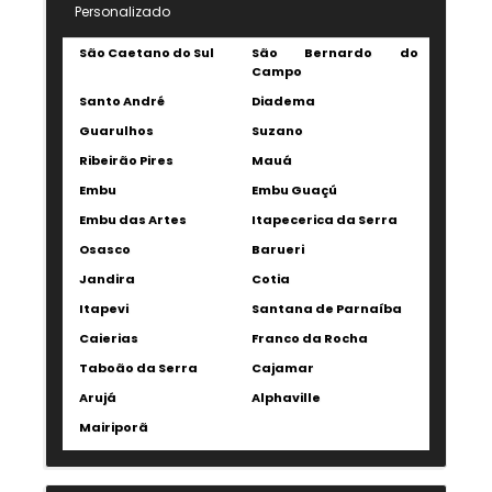
Personalizado
São Caetano do Sul
São Bernardo do
Campo
Santo André
Diadema
Guarulhos
Suzano
Ribeirão Pires
Mauá
Embu
Embu Guaçú
Embu das Artes
Itapecerica da Serra
Osasco
Barueri
Jandira
Cotia
Itapevi
Santana de Parnaíba
Caierias
Franco da Rocha
Taboão da Serra
Cajamar
Arujá
Alphaville
Mairiporã