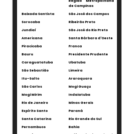
Região Metropolitana
de Campinas
Baixada Santista
São José dos Campos
Sorocaba
Ribeirão Preto
Jundiaí
São José do Rio Preto
Americana
Santa Bárbara d'Oeste
Piracicaba
Franca
Bauru
Presidente Prudente
Caraguatatuba
Ubatuba
São Sebastião
Limeira
Itu–Salto
Araraquara
São Carlos
Mogi Guaçu
Mogi Mirim
Indaiatuba
Rio de Janeiro
Minas Gerais
Espírito Santo
Paraná
Santa Catarina
Rio Grande do Sul
Pernambuco
Bahia