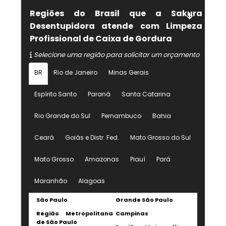
Regiões do Brasil que a Sakura
Desentupidora atende com Limpeza
Profissional de Caixa de Gordura
Selecione uma região para solicitar um orçamento
BR
Rio de Janeiro
Minas Gerais
Espírito Santo
Paraná
Santa Catarina
Rio Grande do Sul
Pernambuco
Bahia
Ceará
Goiás e Distr. Fed.
Mato Grosso do Sul
Mato Grosso
Amazonas
Piauí
Pará
Maranhão
Alagoas
São Paulo
Grande São Paulo
Região Metropolitana
Campinas
de São Paulo