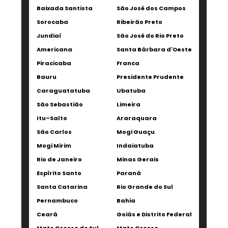
Baixada Santista
São José dos Campos
Sorocaba
Ribeirão Preto
Jundiaí
São José do Rio Preto
Americana
Santa Bárbara d'Oeste
Piracicaba
Franca
Bauru
Presidente Prudente
Caraguatatuba
Ubatuba
São Sebastião
Limeira
Itu–Salto
Araraquara
São Carlos
Mogi Guaçu
Mogi Mirim
Indaiatuba
Rio de Janeiro
Minas Gerais
Espírito Santo
Paraná
Santa Catarina
Rio Grande do Sul
Pernambuco
Bahia
Ceará
Goiás e Distrito Federal