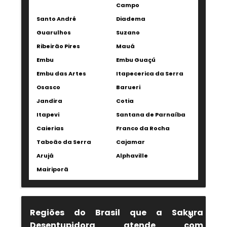
Campo
Santo André
Diadema
Guarulhos
Suzano
Ribeirão Pires
Mauá
Embu
Embu Guaçú
Embu das Artes
Itapecerica da Serra
Osasco
Barueri
Jandira
Cotia
Itapevi
Santana de Parnaíba
Caierias
Franco da Rocha
Taboão da Serra
Cajamar
Arujá
Alphaville
Mairiporã
Regiões do Brasil que a Sakura
Desentupidora atende com