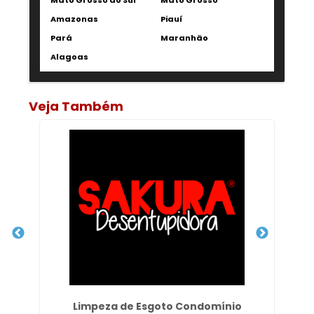
Mato Grosso do Sul
Mato Grosso
Amazonas
Piauí
Pará
Maranhão
Alagoas
Veja Também
lo
Limpeza de Esgoto Condomínio