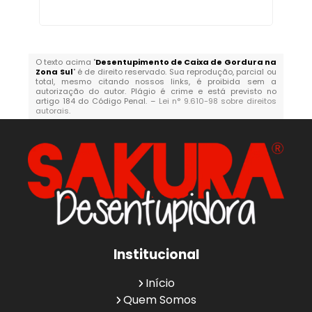
O texto acima "
Desentupimento de Caixa de Gordura na
Zona Sul
" é de direito reservado. Sua reprodução, parcial ou
total, mesmo citando nossos links, é proibida sem a
autorização do autor. Plágio é crime e está previsto no
artigo 184 do Código Penal. –
Lei n° 9.610-98 sobre direitos
autorais
.
Institucional
Início
Quem Somos