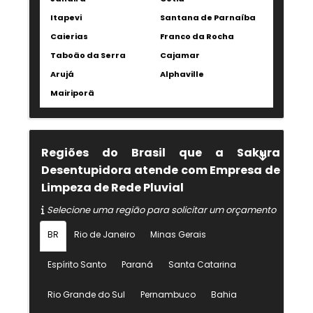
Itapevi
Santana de Parnaíba
Caierias
Franco da Rocha
Taboão da Serra
Cajamar
Arujá
Alphaville
Mairiporã
Regiões do Brasil que a Sakura
Desentupidora atende com Empresa de
Limpeza de Rede Pluvial
Selecione uma região para solicitar um orçamento
BR
Rio de Janeiro
Minas Gerais
Espírito Santo
Paraná
Santa Catarina
Rio Grande do Sul
Pernambuco
Bahia