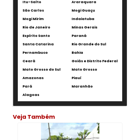
Itu–Salto
Araraquara
São Carlos
Mogi Guaçu
Mogi Mirim
Indaiatuba
Rio de Janeiro
Minas Gerais
Espírito Santo
Paraná
Santa Catarina
Rio Grande do Sul
Pernambuco
Bahia
Ceará
Goiás e Distrito Federal
Mato Grosso do Sul
Mato Grosso
Amazonas
Piauí
Pará
Maranhão
Alagoas
Veja Também