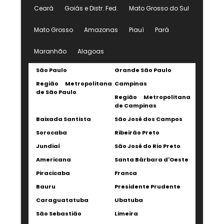
Ceará
Goiás e Distr. Fed.
Mato Grosso do Sul
Mato Grosso
Amazonas
Piauí
Pará
Maranhão
Alagoas
São Paulo
Grande São Paulo
Região Metropolitana
Campinas
de São Paulo
Região Metropolitana
de Campinas
Baixada Santista
São José dos Campos
Sorocaba
Ribeirão Preto
Jundiaí
São José do Rio Preto
Americana
Santa Bárbara d'Oeste
Piracicaba
Franca
Bauru
Presidente Prudente
Caraguatatuba
Ubatuba
São Sebastião
Limeira