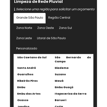
Limpeza de Rede Pluvial
Selecione uma região para solicitar um orçamento
Grande São Paulo
Região Central
Zona Norte
Zona Oeste
Zona Sul
Zona Leste
Litoral de São Paulo
Personalizado
São Caetano do Sul
São Bernardo do
Campo
Santo André
Diadema
Guarulhos
Suzano
Ribeirão Pires
Mauá
Embu
Embu Guaçú
Embu das Artes
Itapecerica da Serra
Osasco
Barueri
Jandira
Cotia