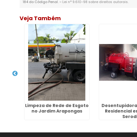
184 do Código Penal. –
Lei n° 9.610-98 sobre direitos autorais
.
Veja Também
Esgoto
Limpeza de Rede de Esgoto
Desentupidora
im
no Jardim Arapongas
Residencial 
Serod