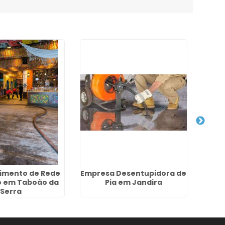
imento de Rede
Empresa Desentupidora de
Desen
o em Taboão da
Pia em Jandira
H
Serra
Resi