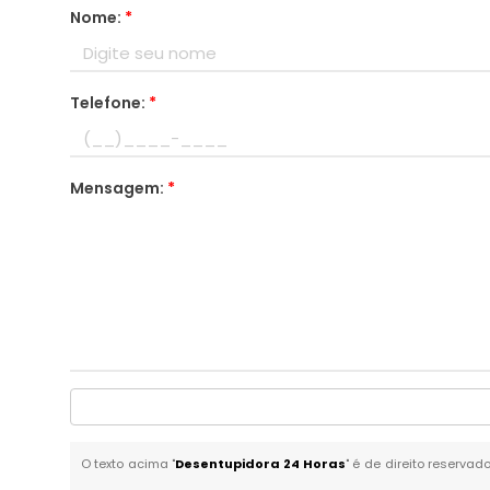
Nome:
*
Telefone:
*
Mensagem:
*
O texto acima "
Desentupidora 24 Horas
" é de direito reservad