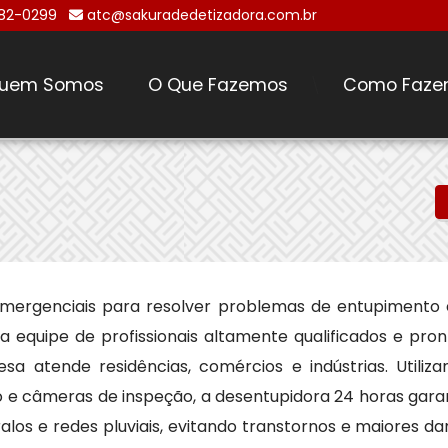
482-0299
atc@sakuradedetizadora.com.br
uem Somos
O Que Fazemos
Como Faze
\
emergenciais para resolver problemas de entupimento
equipe de profissionais altamente qualificados e pron
a atende residências, comércios e indústrias. Utiliza
 e câmeras de inspeção, a desentupidora 24 horas gara
alos e redes pluviais, evitando transtornos e maiores d