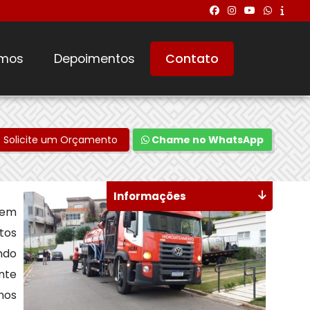
mos
Depoimentos
Contato
Solicite um Orçamento
Chame no WhatsApp
Informações
 em
tos
ndo
nte
anos