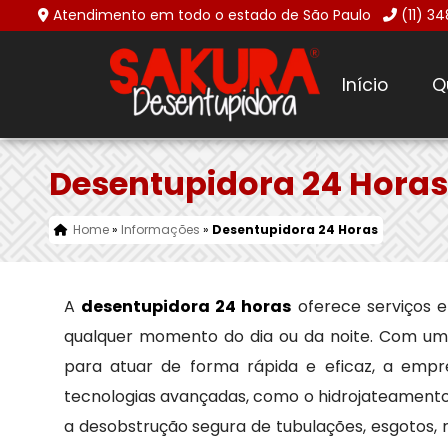
Atendimento em todo o estado de São Paulo
(11) 3
Início
Q
Desentupidora 24 Horas
Home
»
Informações
»
Desentupidora 24 Horas
A
desentupidora 24 horas
oferece serviços 
qualquer momento do dia ou da noite. Com uma 
para atuar de forma rápida e eficaz, a empres
tecnologias avançadas, como o hidrojateamento
a desobstrução segura de tubulações, esgotos, r