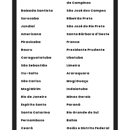
de Campinas
Baixada Santista
São José dos Campos
Sorocaba
Ribeirão Preto
Jundiaí
São José do Rio Preto
Americana
Santa Bárbara d'Oeste
Piracicaba
Franca
Bauru
Presidente Prudente
Caraguatatuba
Ubatuba
São Sebastião
Limeira
Itu–Salto
Araraquara
São Carlos
Mogi Guaçu
Mogi Mirim
Indaiatuba
Rio de Janeiro
Minas Gerais
Espírito Santo
Paraná
Santa Catarina
Rio Grande do Sul
Pernambuco
Bahia
Ceará
Goiás e Distrito Federal