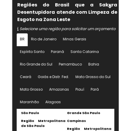
Regiões do Brasil que a Sakura
Desentupidora atende com Limpeza de
Esgoto na Zona Leste
Selecione uma região para solicitar um orçamento
BR
Rio de Janeiro
Minas Gerais
Espírito Santo
Paraná
Santa Catarina
Rio Grande do Sul
Pernambuco
Bahia
Ceará
Goiás e Distr. Fed.
Mato Grosso do Sul
Mato Grosso
Amazonas
Piauí
Pará
Maranhão
Alagoas
São Paulo
Grande São Paulo
Região Metropolitana
Campinas
de São Paulo
Região Metropolitana